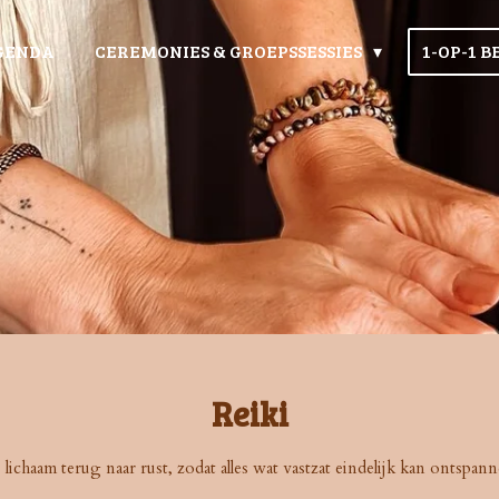
GENDA
CEREMONIES & GROEPSSESSIES
1-OP-1 
Reiki
 lichaam terug naar rust, zodat alles wat vastzat eindelijk kan ontspa