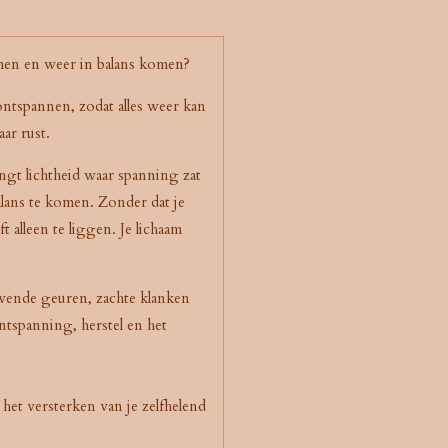
omen en weer in balans komen?
ntspannen, zodat alles weer kan
ar rust.
engt lichtheid waar spanning zat
lans te komen. Zonder dat je
ft alleen te liggen. Je lichaam
evende geuren, zachte klanken
ntspanning, herstel en het
 het versterken van je zelfhelend