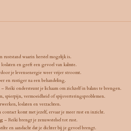
n ruststand waarin herstel mogelijk is.
loslaten en geeft een gevoel van kalmte.
door je levensenergie weer vrijer stroomt.
er en rustiger na een behandeling.
– Reiki ondersteunt je lichaam om zichzelf in balans te brengen.
n, spierpijn, vermoeidheid of spijsverteringsproblemen.
rwerken, loslaten en verzachten.
contact komt met jezelf, ervaar je meer rust en inzicht.
ng
– Reiki brengt je zenuwstelsel tot rust.
te en aandacht dat je dichter bij je gevoel brengt.