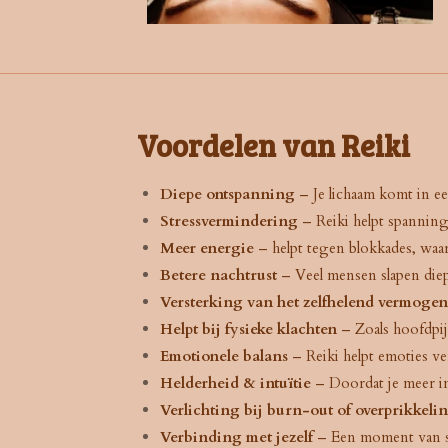
Voordelen van Reiki
Diepe ontspanning
– Je lichaam komt in ee
Stressvermindering
– Reiki helpt spanning 
Meer energie
– helpt tegen blokkades, waar
Betere nachtrust
– Veel mensen slapen diep
Versterking van het zelfhelend vermogen
Helpt bij fysieke klachten
– Zoals hoofdpij
Emotionele balans
– Reiki helpt emoties ve
Helderheid & intuïtie
– Doordat je meer in 
Verlichting bij burn-out of overprikkeli
Verbinding met jezelf
– Een moment van stil